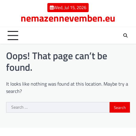
Skip
Wed, Jul 15, 2026
to
nemazennevemben.eu
content
Oops! That page can’t be
found.
It looks like nothing was found at this location. Maybe try a
search?
Search
for: